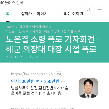
본문 바로가기
40플러스 인생
홈
살아가는 이야기
돈 되는 이야기
Home
살아가는 이야기/일상
노은결 소령 폭로 기자회견 - 해군 의장대 대장 시절 폭로
노은결 소령 폭로 기자회견 -
해군 의장대 대장 시절 폭로
2024. 12. 20.
댓글 개
https://law-seonjin.co.kr/
광고
민사200만원 형사250만원 변호
사선임비용 수임료 정찰제
법률사무소 선진(김선진변호사) : 숨
은비용 없는 정직한 변호사비용, 수
임료 정찰제 정직한 변호사, 합리적
인 가성비로 최고의 결과를 만나보
http://blog.naver.com/lawyer400
광고