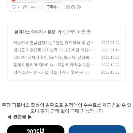
7
구독하기
'
살아가는 이야기
>
일상
' 카테고리의 다른 글
자동차세 연납신청기간? 할인 카드 혜택 및 간편
2025.01.22
신청 방법 A to Z
경기도 기후행동 기회소득: 최대 6만 원 리워드
2025.01.17
(2)
받는 방법
2023년 삼재띠 확인 (들삼재, 눌삼재, 날삼재
2022.12.25
(2)
뜻?)
돌체 이탈리아 티라미수 - 쿠팡 티라미수 가성비
2022.10.28
(2)
디저트 케익
영주 소수서원 - 가을 나들이 하기 좋은 곳
2022.10.09
(0)
(0)
쿠팡 파트너스 활동의 일환으로 일정액의 수수료를 제공받을 수 있
으나 추가 금액 없이 구매 가능합니다
◀ 관련글 ▶