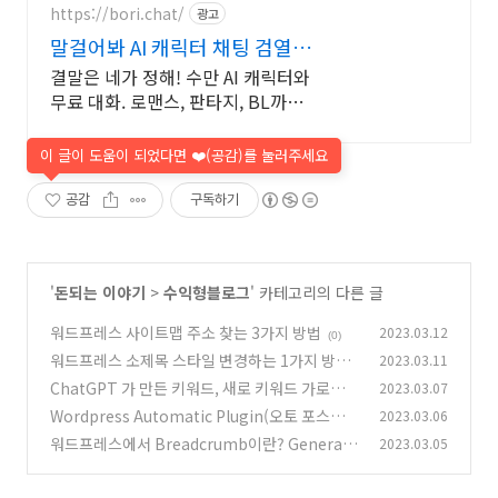
https://bori.chat/
광고
말걸어봐 AI 캐릭터 채팅 검열없
는 자유대화
결말은 네가 정해! 수만 AI 캐릭터와
무료 대화. 로맨스, 판타지, BL까지.
크리에이터를 위한 통큰 리워드 지
급!
이 글이 도움이 되었다면 ❤️(공감)를 눌러주세요
공감
구독하기
'
돈되는 이야기
>
수익형블로그
' 카테고리의 다른 글
워드프레스 사이트맵 주소 찾는 3가지 방법
2023.03.12
(0)
워드프레스 소제목 스타일 변경하는 1가지 방법
2023.03.11
ChatGPT 가 만든 키워드, 새로 키워드 가로로
2023.03.07
(1)
키워드 재배열 쉽게하기
Wordpress Automatic Plugin(오토 포스팅
2023.03.06
(0)
플러그인) - 구매 방법 및 후기
워드프레스에서 Breadcrumb이란? Generate
2023.03.05
(2)
Press에 설치하는 방법?
(0)